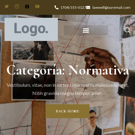
(704) 555-0127
lawwell@ouremail.com
Categoría: Normativa
Vestibulum, vitae, non in sit tristique mattis malesuada eget.
Nibh gravida magna tempor amet.
BACK HOME