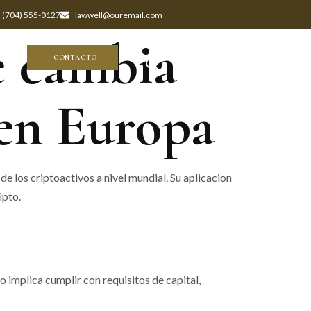
(704) 555-0127
lawwell@ouremail.com
e cambia
CONTACT US
CONTACTO
 en Europa
los criptoactivos a nivel mundial. Su aplicacion
ipto.
 implica cumplir con requisitos de capital,