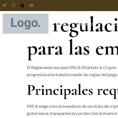
La regula
INICIO
INICIO
SERVICIOS
SERVICIOS
BLO
BLO
para las e
El Reglamento europeo MiCA (Markets in Crypto-Ass
progresiva esta transformando las reglas del juego
Principales req
MiCA exige a los proveedores de servicios de cripto
gobernanza, transparencia y proteccion al inversor